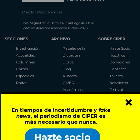
Director: Pedro Ramírez
José Miguel de la Barra 412, Santiago de Chile
Todos los derechos reservados © 2007-2026
SECCIONES
ARCHIVO
SOBRE CIPER
Investigación
Papeles de la
Hazte Socio
Actualidad
Dictadura
Nosotros
Columnas
Libros
Donaciones
Cartas
Blog
Contacto
Especiales
Autores
Talleres
Radar
CIPER
Newsletter
Académico
Festival
×
LaBot
Constituyente
En tiempos de incertidumbre y
fake
Al Plebiscito
news
, el periodismo de CIPER es
con CIPER
más necesario que nunca.
Síguenos en:
Hazte socio