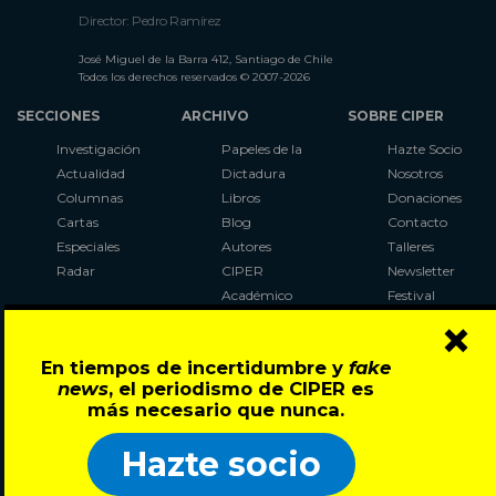
Director: Pedro Ramírez
José Miguel de la Barra 412, Santiago de Chile
Todos los derechos reservados © 2007-2026
SECCIONES
ARCHIVO
SOBRE CIPER
Investigación
Papeles de la
Hazte Socio
Actualidad
Dictadura
Nosotros
Columnas
Libros
Donaciones
Cartas
Blog
Contacto
Especiales
Autores
Talleres
Radar
CIPER
Newsletter
Académico
Festival
×
LaBot
Constituyente
En tiempos de incertidumbre y
fake
Al Plebiscito
news
, el periodismo de CIPER es
con CIPER
más necesario que nunca.
Síguenos en:
Hazte socio