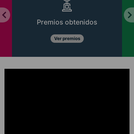
mios obtenidos
Libros 
Ver premios
Conóce