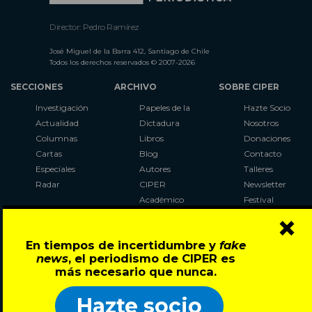
Director: Pedro Ramírez
José Miguel de la Barra 412, Santiago de Chile
Todos los derechos reservados © 2007-2026
SECCIONES
ARCHIVO
SOBRE CIPER
Investigación
Papeles de la
Hazte Socio
Actualidad
Dictadura
Nosotros
Columnas
Libros
Donaciones
Cartas
Blog
Contacto
Especiales
Autores
Talleres
Radar
CIPER
Newsletter
Académico
Festival
×
LaBot
Constituyente
En tiempos de incertidumbre y
fake
Al Plebiscito
news
, el periodismo de CIPER es
con CIPER
más necesario que nunca.
Síguenos en:
Hazte socio