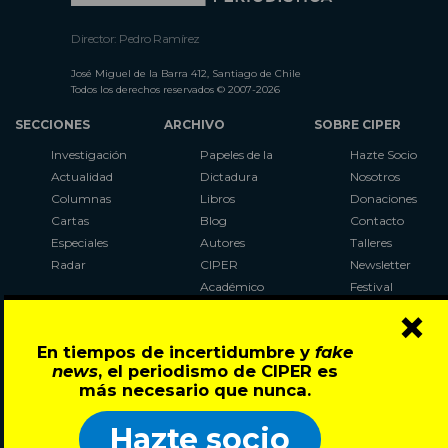
Director: Pedro Ramírez
José Miguel de la Barra 412, Santiago de Chile
Todos los derechos reservados © 2007-2026
SECCIONES
ARCHIVO
SOBRE CIPER
Investigación
Papeles de la
Hazte Socio
Actualidad
Dictadura
Nosotros
Columnas
Libros
Donaciones
Cartas
Blog
Contacto
Especiales
Autores
Talleres
Radar
CIPER
Newsletter
Académico
Festival
×
LaBot
Constituyente
En tiempos de incertidumbre y
fake
Al Plebiscito
news
, el periodismo de CIPER es
con CIPER
más necesario que nunca.
Síguenos en:
Hazte socio