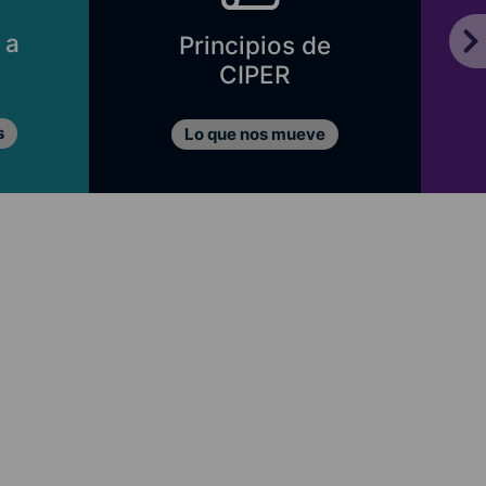
 a
Principios de
CIPER
s
Lo que nos mueve