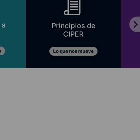
 a
Principios de
CIPER
s
Lo que nos mueve