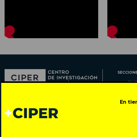
SECCION
Inve
Actu
Col
Director: Pedro Ramírez
En ti
Cart
José Miguel de la Barra 412, Santiago de Chile
Espe
Todos los derechos reservados © 2007-2026
Rada