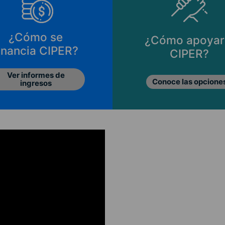
¿Cómo se
¿Cómo apoyar
inancia CIPER?
CIPER?
Ver informes de
Conoce las opcione
ingresos