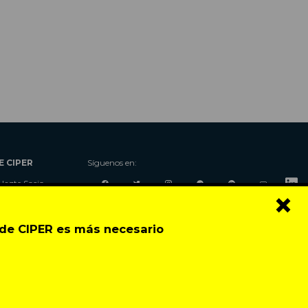
E CIPER
Síguenos en:
Hazte Socio
×
Nosotros
Donaciones
o de CIPER es más necesario
Contacto
Talleres
Newsletter
Festival