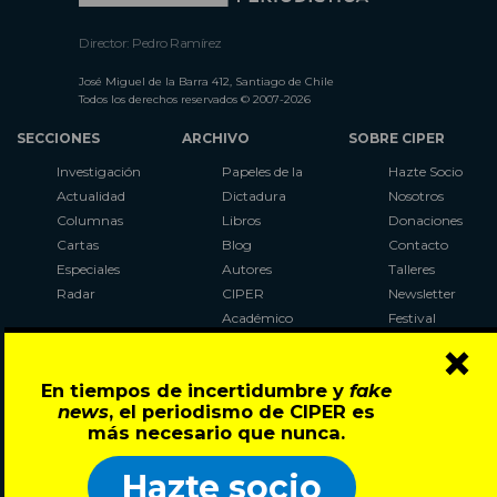
Director: Pedro Ramírez
José Miguel de la Barra 412, Santiago de Chile
Todos los derechos reservados © 2007-2026
SECCIONES
ARCHIVO
SOBRE CIPER
Investigación
Papeles de la
Hazte Socio
Actualidad
Dictadura
Nosotros
Columnas
Libros
Donaciones
Cartas
Blog
Contacto
Especiales
Autores
Talleres
Radar
CIPER
Newsletter
Académico
Festival
×
LaBot
Constituyente
En tiempos de incertidumbre y
fake
Al Plebiscito
news
, el periodismo de CIPER es
con CIPER
más necesario que nunca.
Síguenos en:
Hazte socio