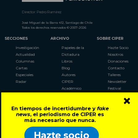
Director: Pedro Ramírez
José Miguel de la Barra 412, Santiago de Chile
Todos los derechos reservados © 2007-2026
SECCIONES
ARCHIVO
SOBRE CIPER
Investigación
Papeles de la
Hazte Socio
Actualidad
Dictadura
Nosotros
Columnas
Libros
Donaciones
Cartas
Blog
Contacto
Especiales
Autores
Talleres
Radar
CIPER
Newsletter
Académico
Festival
×
LaBot
Constituyente
En tiempos de incertidumbre y
fake
Al Plebiscito
news
, el periodismo de CIPER es
con CIPER
más necesario que nunca.
Síguenos en:
Hazte socio