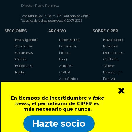
Director: Pedro Ramírez
José Miguel de la Barra 412, Santiago de Chile
Todos los derechos reservados © 2007-2026
SECCIONES
ARCHIVO
SOBRE CIPER
Investigación
Papeles de la
Hazte Socio
Actualidad
Dictadura
Nosotros
Columnas
Libros
Donaciones
Cartas
Blog
Contacto
Especiales
Autores
Talleres
Radar
CIPER
Newsletter
Académico
Festival
×
LaBot
Constituyente
En tiempos de incertidumbre y
fake
Al Plebiscito
news
, el periodismo de CIPER es
con CIPER
más necesario que nunca.
Síguenos en:
Hazte socio