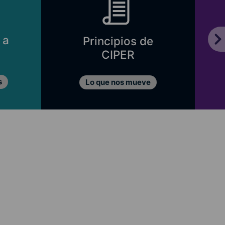
 a
Principios de
CIPER
s
Lo que nos mueve