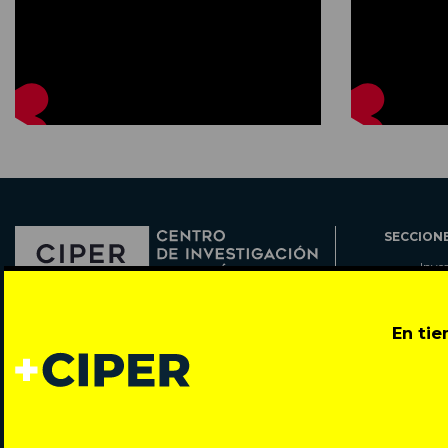
SECCION
Inve
Actu
Col
Director: Pedro Ramírez
En ti
Cart
José Miguel de la Barra 412, Santiago de Chile
Espe
Todos los derechos reservados © 2007-2026
Rada