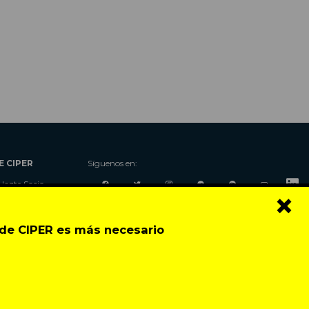
E CIPER
Síguenos en:
Hazte Socio
×
Nosotros
Donaciones
o de CIPER es más necesario
Contacto
Talleres
Newsletter
Festival