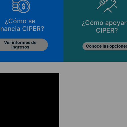
¿Cómo se
¿Cómo apoyar
inancia CIPER?
CIPER?
Ver informes de
Conoce las opcione
ingresos