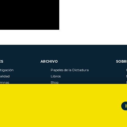
ES
ARCHIVO
SOBR
stigación
Papeles de la Dictadura
alidad
Libros
umnas
Blog
as
Autores
ciales
CIPER Académico
r
LaBot Constituyente
Al Plebiscito con CIPER