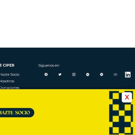
E CIPER
Síguenos en:
Hazte Socio
Nosotros
Donaciones
Contacto
X
Talleres
Newsletter
Festival