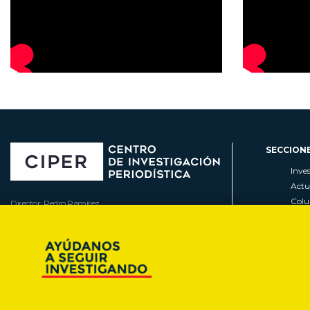
SECCION
Inve
Actu
Col
Director: Pedro Ramírez
Cart
José Miguel de la Barra 412, Santiago de Chile
Espe
Todos los derechos reservados © 2007-2026
Rada