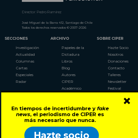
Director: Pedro Ramírez
José Miguel de la Barra 412, Santiago de Chile
Todos los derechos reservados © 2007-2026
SECCIONES
ARCHIVO
SOBRE CIPER
Investigación
Papeles de la
Hazte Socio
Actualidad
Dictadura
Nosotros
Columnas
Libros
Donaciones
Cartas
Blog
Contacto
Especiales
Autores
Talleres
Radar
CIPER
Newsletter
Académico
Festival
×
LaBot
Constituyente
En tiempos de incertidumbre y
fake
Al Plebiscito
news
, el periodismo de CIPER es
con CIPER
más necesario que nunca.
Síguenos en:
Hazte socio