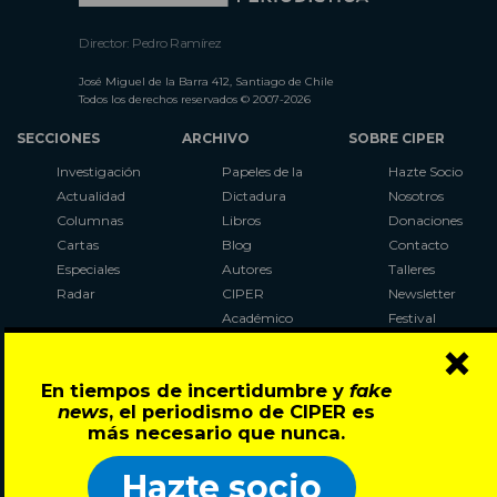
Director: Pedro Ramírez
José Miguel de la Barra 412, Santiago de Chile
Todos los derechos reservados © 2007-2026
SECCIONES
ARCHIVO
SOBRE CIPER
Investigación
Papeles de la
Hazte Socio
Actualidad
Dictadura
Nosotros
Columnas
Libros
Donaciones
Cartas
Blog
Contacto
Especiales
Autores
Talleres
Radar
CIPER
Newsletter
Académico
Festival
×
LaBot
Constituyente
En tiempos de incertidumbre y
fake
Al Plebiscito
news
, el periodismo de CIPER es
con CIPER
más necesario que nunca.
Síguenos en:
Hazte socio