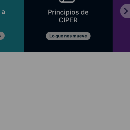
 a
Principios de
CIPER
s
Lo que nos mueve