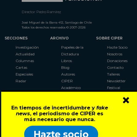
Director: Pedro Ramírez
José Miguel de la Barra 412, Santiago de Chile
Todos los derechos reservados © 2007-2026
SECCIONES
ARCHIVO
SOBRE CIPER
Investigación
Papeles de la
Hazte Socio
Actualidad
Dictadura
Nosotros
Columnas
Libros
Donaciones
Cartas
Blog
Contacto
Especiales
Autores
Talleres
Radar
CIPER
Newsletter
Académico
Festival
×
LaBot
Constituyente
En tiempos de incertidumbre y
fake
Al Plebiscito
news
, el periodismo de CIPER es
con CIPER
más necesario que nunca.
Síguenos en:
Hazte socio