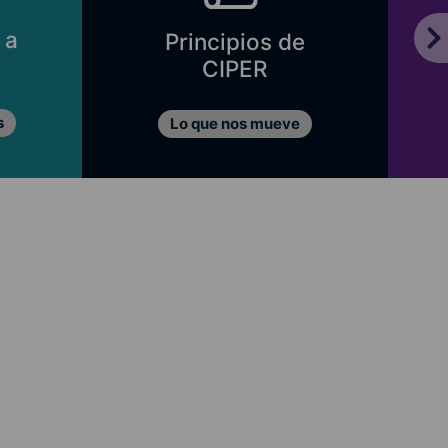
 a
Principios de
CIPER
s
Lo que nos mueve