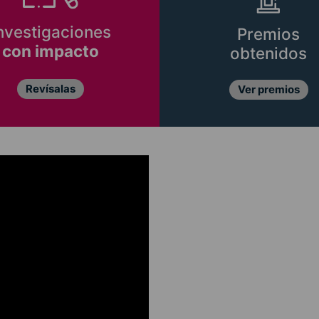
nvestigaciones
Premios
con impacto
obtenidos
Revísalas
Ver premios