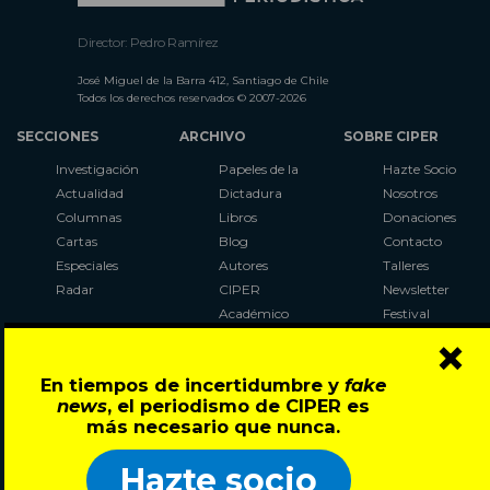
Director: Pedro Ramírez
José Miguel de la Barra 412, Santiago de Chile
Todos los derechos reservados © 2007-2026
SECCIONES
ARCHIVO
SOBRE CIPER
Investigación
Papeles de la
Hazte Socio
Actualidad
Dictadura
Nosotros
Columnas
Libros
Donaciones
Cartas
Blog
Contacto
Especiales
Autores
Talleres
Radar
CIPER
Newsletter
Académico
Festival
×
LaBot
Constituyente
En tiempos de incertidumbre y
fake
Al Plebiscito
news
, el periodismo de CIPER es
con CIPER
más necesario que nunca.
Síguenos en:
Hazte socio