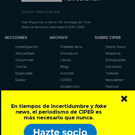
Director: Pedro Ramírez
José Miguel de la Barra 412, Santiago de Chile
Todos los derechos reservados © 2007-2026
SECCIONES
ARCHIVO
SOBRE CIPER
Investigación
Papeles de la
Hazte Socio
Actualidad
Dictadura
Nosotros
Columnas
Libros
Donaciones
Cartas
Blog
Contacto
Especiales
Autores
Talleres
Radar
CIPER
Newsletter
Académico
Festival
×
LaBot
Constituyente
En tiempos de incertidumbre y
fake
Al Plebiscito
news
, el periodismo de CIPER es
con CIPER
más necesario que nunca.
Síguenos en:
Hazte socio