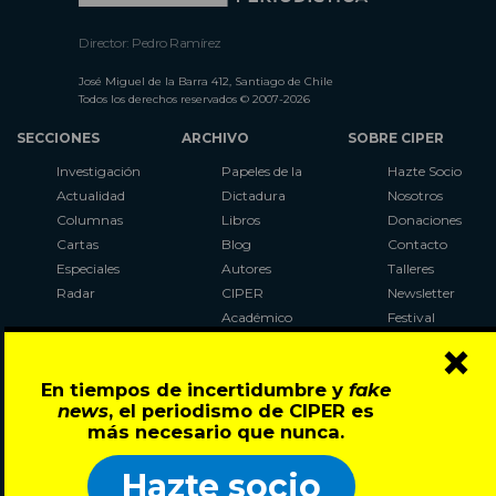
Director: Pedro Ramírez
José Miguel de la Barra 412, Santiago de Chile
Todos los derechos reservados © 2007-2026
SECCIONES
ARCHIVO
SOBRE CIPER
Investigación
Papeles de la
Hazte Socio
Actualidad
Dictadura
Nosotros
Columnas
Libros
Donaciones
Cartas
Blog
Contacto
Especiales
Autores
Talleres
Radar
CIPER
Newsletter
Académico
Festival
×
LaBot
Constituyente
En tiempos de incertidumbre y
fake
Al Plebiscito
news
, el periodismo de CIPER es
con CIPER
más necesario que nunca.
Síguenos en:
Hazte socio