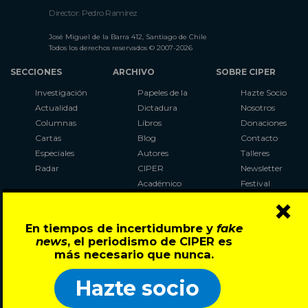
Director: Pedro Ramírez
José Miguel de la Barra 412, Santiago de Chile
Todos los derechos reservados © 2007-2026
SECCIONES
ARCHIVO
SOBRE CIPER
Investigación
Papeles de la
Hazte Socio
Actualidad
Dictadura
Nosotros
Columnas
Libros
Donaciones
Cartas
Blog
Contacto
Especiales
Autores
Talleres
Radar
CIPER
Newsletter
Académico
Festival
×
LaBot
Constituyente
En tiempos de incertidumbre y
fake
Al Plebiscito
news
, el periodismo de CIPER es
con CIPER
más necesario que nunca.
Síguenos en:
Hazte socio