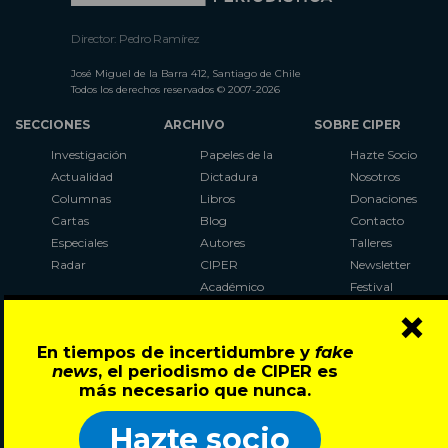
Director: Pedro Ramírez
José Miguel de la Barra 412, Santiago de Chile
Todos los derechos reservados © 2007-2026
SECCIONES
ARCHIVO
SOBRE CIPER
Investigación
Papeles de la
Hazte Socio
Actualidad
Dictadura
Nosotros
Columnas
Libros
Donaciones
Cartas
Blog
Contacto
Especiales
Autores
Talleres
Radar
CIPER
Newsletter
Académico
Festival
×
LaBot
Constituyente
En tiempos de incertidumbre y
fake
Al Plebiscito
news
, el periodismo de CIPER es
con CIPER
más necesario que nunca.
Síguenos en:
Hazte socio