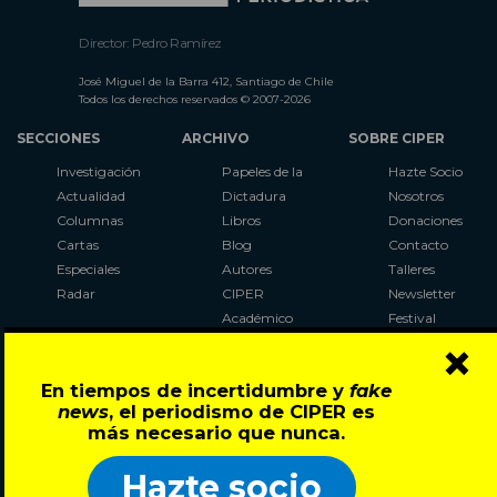
Director: Pedro Ramírez
José Miguel de la Barra 412, Santiago de Chile
Todos los derechos reservados © 2007-2026
SECCIONES
ARCHIVO
SOBRE CIPER
Investigación
Papeles de la
Hazte Socio
Actualidad
Dictadura
Nosotros
Columnas
Libros
Donaciones
Cartas
Blog
Contacto
Especiales
Autores
Talleres
Radar
CIPER
Newsletter
Académico
Festival
×
LaBot
Constituyente
En tiempos de incertidumbre y
fake
Al Plebiscito
news
, el periodismo de CIPER es
con CIPER
más necesario que nunca.
Síguenos en:
Hazte socio