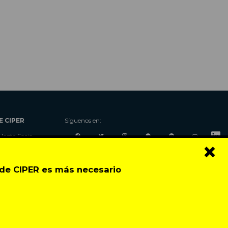
E CIPER
Síguenos en:
Hazte Socio
×
Nosotros
Donaciones
o de CIPER es más necesario
Contacto
Talleres
Newsletter
Festival