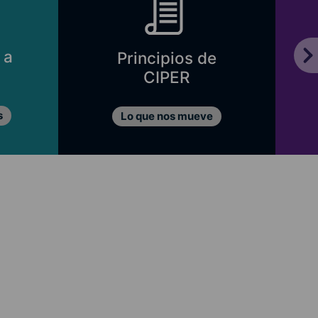
 a
Principios de
CIPER
s
Lo que nos mueve