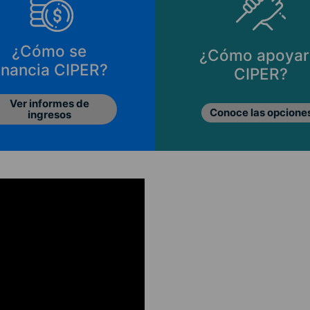
¿Cómo se
¿Cómo apoyar
inancia CIPER?
CIPER?
Ver informes de
Conoce las opcione
ingresos