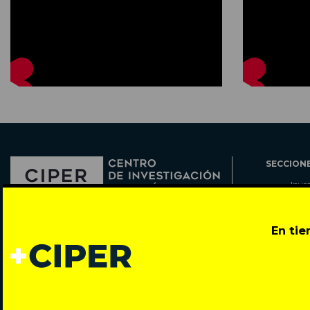
SECCION
Inve
Actu
Col
Director: Pedro Ramírez
En ti
Cart
José Miguel de la Barra 412, Santiago de Chile
Espe
Todos los derechos reservados © 2007-2026
Rada