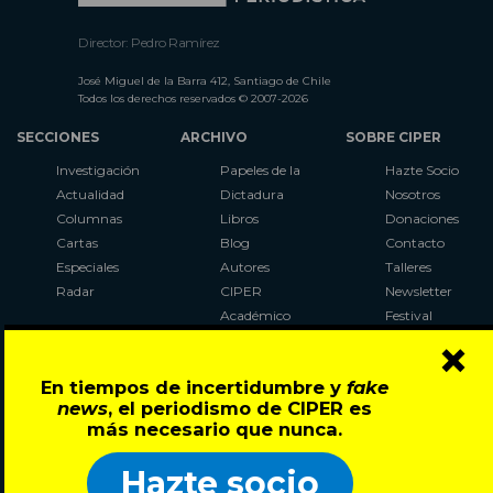
Director: Pedro Ramírez
José Miguel de la Barra 412, Santiago de Chile
Todos los derechos reservados © 2007-2026
SECCIONES
ARCHIVO
SOBRE CIPER
Investigación
Papeles de la
Hazte Socio
Actualidad
Dictadura
Nosotros
Columnas
Libros
Donaciones
Cartas
Blog
Contacto
Especiales
Autores
Talleres
Radar
CIPER
Newsletter
Académico
Festival
×
LaBot
Constituyente
En tiempos de incertidumbre y
fake
Al Plebiscito
news
, el periodismo de CIPER es
con CIPER
más necesario que nunca.
Síguenos en:
Hazte socio