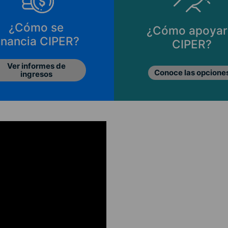
¿Cómo se
¿Cómo apoyar
inancia CIPER?
CIPER?
Ver informes de
Conoce las opcione
ingresos