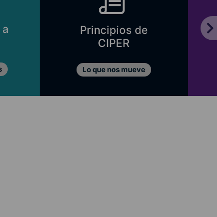
 a
Principios de
CIPER
s
Lo que nos mueve