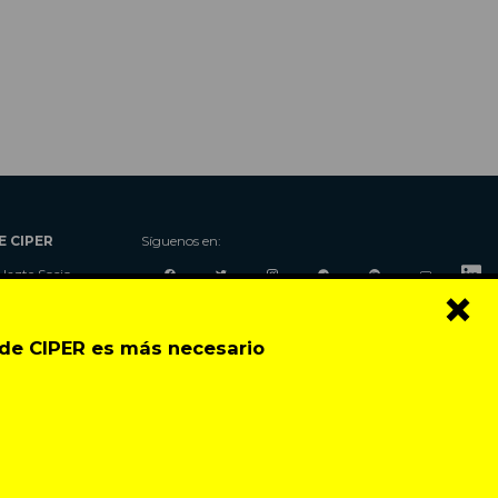
E CIPER
Síguenos en:
Hazte Socio
×
Nosotros
Donaciones
o de CIPER es más necesario
Contacto
Talleres
Newsletter
Festival