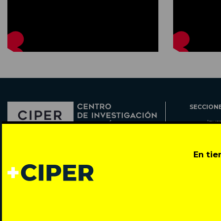
SECCION
Inve
Actu
Col
Director: Pedro Ramírez
En ti
Cart
José Miguel de la Barra 412, Santiago de Chile
Espe
Todos los derechos reservados © 2007-2026
Rada