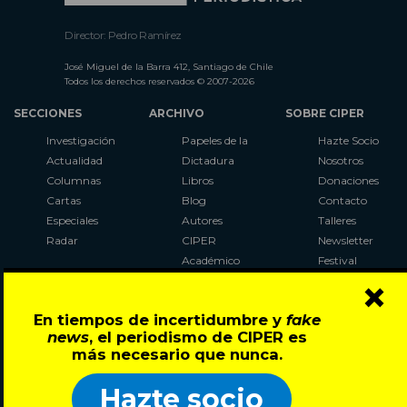
Director: Pedro Ramírez
José Miguel de la Barra 412, Santiago de Chile
Todos los derechos reservados © 2007-2026
SECCIONES
ARCHIVO
SOBRE CIPER
Investigación
Papeles de la
Hazte Socio
Actualidad
Dictadura
Nosotros
Columnas
Libros
Donaciones
Cartas
Blog
Contacto
Especiales
Autores
Talleres
Radar
CIPER
Newsletter
Académico
Festival
×
LaBot
Constituyente
En tiempos de incertidumbre y
fake
Al Plebiscito
news
, el periodismo de CIPER es
con CIPER
más necesario que nunca.
Síguenos en:
Hazte socio