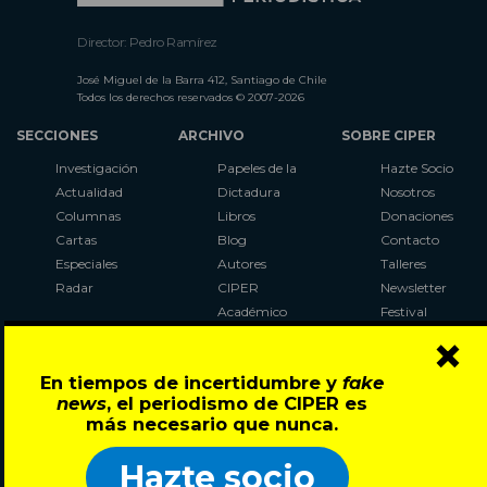
Director: Pedro Ramírez
José Miguel de la Barra 412, Santiago de Chile
Todos los derechos reservados © 2007-2026
SECCIONES
ARCHIVO
SOBRE CIPER
Investigación
Papeles de la
Hazte Socio
Actualidad
Dictadura
Nosotros
Columnas
Libros
Donaciones
Cartas
Blog
Contacto
Especiales
Autores
Talleres
Radar
CIPER
Newsletter
Académico
Festival
×
LaBot
Constituyente
En tiempos de incertidumbre y
fake
Al Plebiscito
news
, el periodismo de CIPER es
con CIPER
más necesario que nunca.
Síguenos en:
Hazte socio