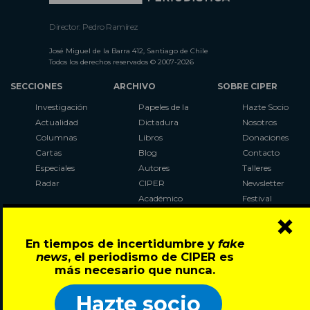
Director: Pedro Ramírez
José Miguel de la Barra 412, Santiago de Chile
Todos los derechos reservados © 2007-2026
SECCIONES
ARCHIVO
SOBRE CIPER
Investigación
Papeles de la
Hazte Socio
Actualidad
Dictadura
Nosotros
Columnas
Libros
Donaciones
Cartas
Blog
Contacto
Especiales
Autores
Talleres
Radar
CIPER
Newsletter
Académico
Festival
×
LaBot
Constituyente
En tiempos de incertidumbre y
fake
Al Plebiscito
news
, el periodismo de CIPER es
con CIPER
más necesario que nunca.
Síguenos en:
Hazte socio