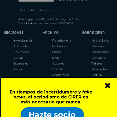
Director: Pedro Ramírez
José Miguel de la Barra 412, Santiago de Chile
Todos los derechos reservados © 2007-2026
SECCIONES
ARCHIVO
SOBRE CIPER
Investigación
Papeles de la
Hazte Socio
Actualidad
Dictadura
Nosotros
Columnas
Libros
Donaciones
Cartas
Blog
Contacto
Especiales
Autores
Talleres
Radar
CIPER
Newsletter
Académico
Festival
×
LaBot
Constituyente
En tiempos de incertidumbre y
fake
Al Plebiscito
news
, el periodismo de CIPER es
con CIPER
más necesario que nunca.
Síguenos en:
Hazte socio