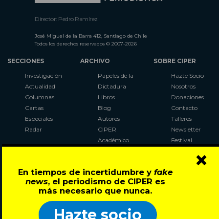
Director: Pedro Ramírez
José Miguel de la Barra 412, Santiago de Chile
Todos los derechos reservados © 2007-2026
SECCIONES
ARCHIVO
SOBRE CIPER
Investigación
Papeles de la
Hazte Socio
Actualidad
Dictadura
Nosotros
Columnas
Libros
Donaciones
Cartas
Blog
Contacto
Especiales
Autores
Talleres
Radar
CIPER
Newsletter
Académico
Festival
×
LaBot
Constituyente
En tiempos de incertidumbre y
fake
Al Plebiscito
news
, el periodismo de CIPER es
con CIPER
más necesario que nunca.
Síguenos en:
Hazte socio