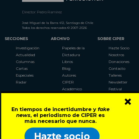
Director: Pedro Ramírez
José Miguel de la Barra 412, Santiago de Chile
Todos los derechos reservados © 2007-2026
SECCIONES
ARCHIVO
SOBRE CIPER
Investigación
Papeles de la
Hazte Socio
Actualidad
Dictadura
Nosotros
Columnas
Libros
Donaciones
Cartas
Blog
Contacto
Especiales
Autores
Talleres
Radar
CIPER
Newsletter
Académico
Festival
×
LaBot
Constituyente
En tiempos de incertidumbre y
fake
Al Plebiscito
news
, el periodismo de CIPER es
con CIPER
más necesario que nunca.
Síguenos en:
Hazte socio