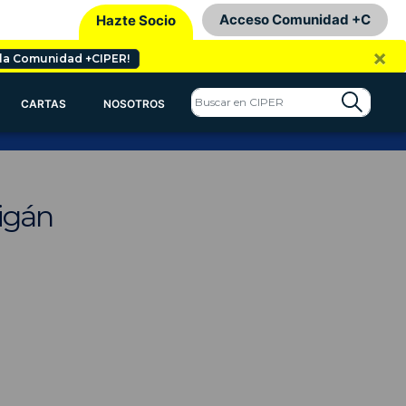
Acceso Comunidad +C
Hazte Socio
×
 la Comunidad +CIPER!
CARTAS
NOSOTROS
igán