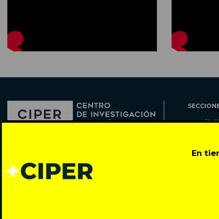
SECCION
Inve
Actu
Col
Director: Pedro Ramírez
En ti
Cart
José Miguel de la Barra 412, Santiago de Chile
Espe
Todos los derechos reservados © 2007-2026
Rada