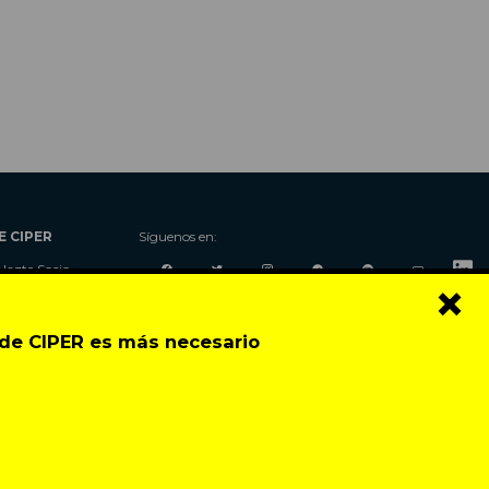
E CIPER
Síguenos en:
Hazte Socio
×
Nosotros
Donaciones
o de CIPER es más necesario
Contacto
Talleres
Newsletter
Festival