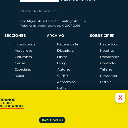
Director: Pedro Ramírez
José Miguel de la Barra 412, Santiago de Chile
Todos los derechos reservados © 2007-2026
SECCIONES
ARCHIVO
SOBRE CIPER
Investigación
Papeles de la
Hazte Socio
Actualidad
Dictadura
Nosotros
Columnas
Libros
Donaciones
Cartas
Blog
Contacto
Especiales
Autores
Talleres
Radar
CIPER
Newsletter
Académico
Festival
LaBot
Constituyente
X
Al Plebiscito
con CIPER
Síguenos en: