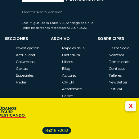
Director: Pedro Ramírez
José Miguel de la Barra 412, Santiago de Chile
Todos los derechos reservados © 2007-2026
SECCIONES
ARCHIVO
SOBRE CIPER
Investigación
Papeles de la
Hazte Socio
Actualidad
Dictadura
Nosotros
Columnas
Libros
Donaciones
Cartas
Blog
Contacto
Especiales
Autores
Talleres
Radar
CIPER
Newsletter
Académico
Festival
LaBot
Constituyente
X
Al Plebiscito
con CIPER
Síguenos en: