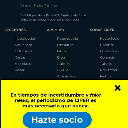
Director: Pedro Ramírez
José Miguel de la Barra 412, Santiago de Chile
Todos los derechos reservados © 2007-2026
SECCIONES
ARCHIVO
SOBRE CIPER
Investigación
Papeles de la
Hazte Socio
Actualidad
Dictadura
Nosotros
Columnas
Libros
Donaciones
Cartas
Blog
Contacto
Especiales
Autores
Talleres
Radar
CIPER
Newsletter
Académico
Festival
×
LaBot
Constituyente
En tiempos de incertidumbre y
fake
Al Plebiscito
news
, el periodismo de CIPER es
con CIPER
más necesario que nunca.
Síguenos en:
Hazte socio