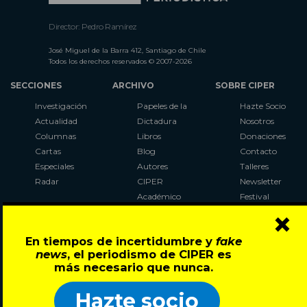
Director: Pedro Ramírez
José Miguel de la Barra 412, Santiago de Chile
Todos los derechos reservados © 2007-2026
SECCIONES
ARCHIVO
SOBRE CIPER
Investigación
Papeles de la
Hazte Socio
Actualidad
Dictadura
Nosotros
Columnas
Libros
Donaciones
Cartas
Blog
Contacto
Especiales
Autores
Talleres
Radar
CIPER
Newsletter
Académico
Festival
×
LaBot
Constituyente
En tiempos de incertidumbre y
fake
Al Plebiscito
news
, el periodismo de CIPER es
con CIPER
más necesario que nunca.
Síguenos en:
Hazte socio