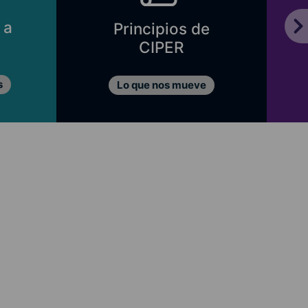
 a
Principios de
CIPER
s
Lo que nos mueve