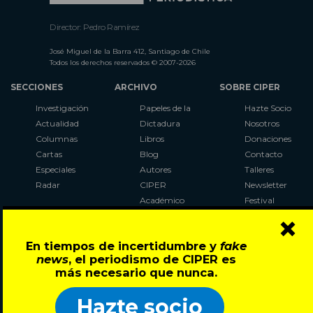
Director: Pedro Ramírez
José Miguel de la Barra 412, Santiago de Chile
Todos los derechos reservados © 2007-2026
SECCIONES
ARCHIVO
SOBRE CIPER
Investigación
Papeles de la
Hazte Socio
Actualidad
Dictadura
Nosotros
Columnas
Libros
Donaciones
Cartas
Blog
Contacto
Especiales
Autores
Talleres
Radar
CIPER
Newsletter
Académico
Festival
×
LaBot
Constituyente
En tiempos de incertidumbre y
fake
Al Plebiscito
news
, el periodismo de CIPER es
con CIPER
más necesario que nunca.
Síguenos en:
Hazte socio