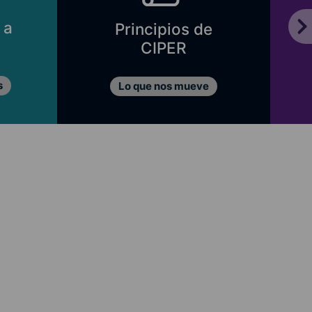
 a
Principios de
CIPER
s
Lo que nos mueve