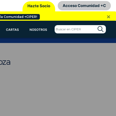
Acceso Comunidad +C
Hazte Socio
×
 la Comunidad +CIPER!
CARTAS
NOSOTROS
oza