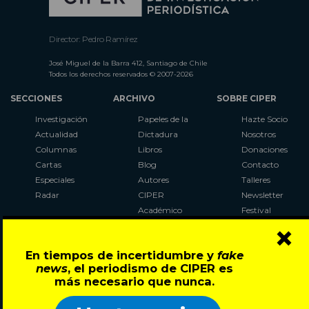
Director: Pedro Ramírez
José Miguel de la Barra 412, Santiago de Chile
Todos los derechos reservados © 2007-2026
SECCIONES
ARCHIVO
SOBRE CIPER
Investigación
Papeles de la
Hazte Socio
Actualidad
Dictadura
Nosotros
Columnas
Libros
Donaciones
Cartas
Blog
Contacto
Especiales
Autores
Talleres
Radar
CIPER
Newsletter
Académico
Festival
×
LaBot
Constituyente
En tiempos de incertidumbre y
fake
Al Plebiscito
news
, el periodismo de CIPER es
con CIPER
más necesario que nunca.
Síguenos en: