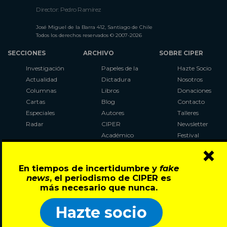
Director: Pedro Ramírez
José Miguel de la Barra 412, Santiago de Chile
Todos los derechos reservados © 2007-2026
SECCIONES
ARCHIVO
SOBRE CIPER
Investigación
Papeles de la
Hazte Socio
Actualidad
Dictadura
Nosotros
Columnas
Libros
Donaciones
Cartas
Blog
Contacto
Especiales
Autores
Talleres
Radar
CIPER
Newsletter
Académico
Festival
×
LaBot
Constituyente
En tiempos de incertidumbre y
fake
Al Plebiscito
news
, el periodismo de CIPER es
con CIPER
más necesario que nunca.
Síguenos en:
Hazte socio