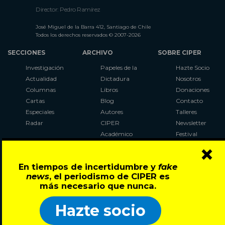
Director: Pedro Ramírez
José Miguel de la Barra 412, Santiago de Chile
Todos los derechos reservados © 2007-2026
SECCIONES
ARCHIVO
SOBRE CIPER
Investigación
Papeles de la
Hazte Socio
Actualidad
Dictadura
Nosotros
Columnas
Libros
Donaciones
Cartas
Blog
Contacto
Especiales
Autores
Talleres
Radar
CIPER
Newsletter
Académico
Festival
×
LaBot
Constituyente
En tiempos de incertidumbre y
fake
Al Plebiscito
news
, el periodismo de CIPER es
con CIPER
más necesario que nunca.
Síguenos en:
Hazte socio