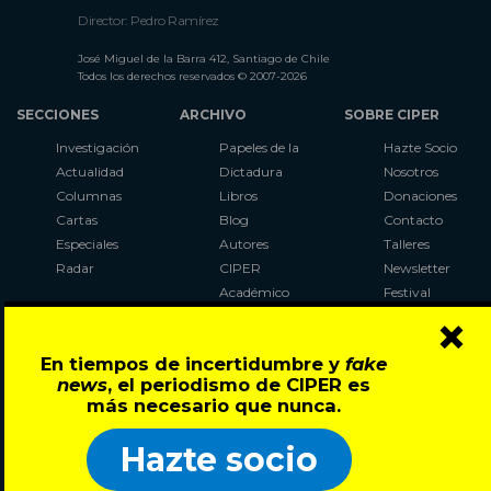
Director: Pedro Ramírez
José Miguel de la Barra 412, Santiago de Chile
Todos los derechos reservados © 2007-2026
SECCIONES
ARCHIVO
SOBRE CIPER
Investigación
Papeles de la
Hazte Socio
Actualidad
Dictadura
Nosotros
Columnas
Libros
Donaciones
Cartas
Blog
Contacto
Especiales
Autores
Talleres
Radar
CIPER
Newsletter
Académico
Festival
×
LaBot
Constituyente
En tiempos de incertidumbre y
fake
Al Plebiscito
news
, el periodismo de CIPER es
con CIPER
más necesario que nunca.
Síguenos en:
Hazte socio