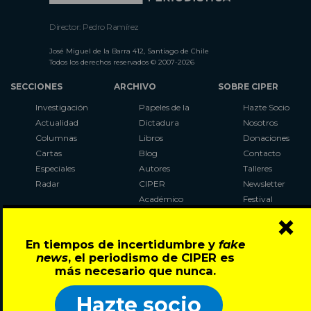
Director: Pedro Ramírez
José Miguel de la Barra 412, Santiago de Chile
Todos los derechos reservados © 2007-2026
SECCIONES
ARCHIVO
SOBRE CIPER
Investigación
Papeles de la
Hazte Socio
Actualidad
Dictadura
Nosotros
Columnas
Libros
Donaciones
Cartas
Blog
Contacto
Especiales
Autores
Talleres
Radar
CIPER
Newsletter
Académico
Festival
×
LaBot
Constituyente
En tiempos de incertidumbre y
fake
Al Plebiscito
news
, el periodismo de CIPER es
con CIPER
más necesario que nunca.
Síguenos en:
Hazte socio