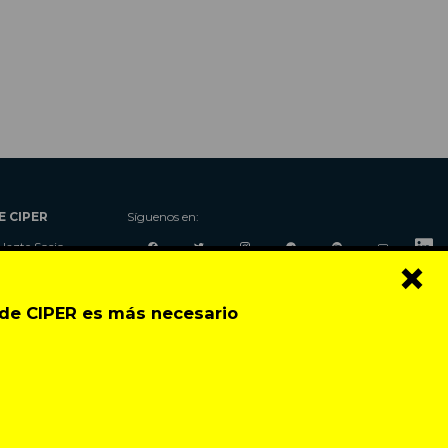
E CIPER
Síguenos en:
Hazte Socio
×
Nosotros
Donaciones
o de CIPER es más necesario
Contacto
Talleres
Newsletter
Festival