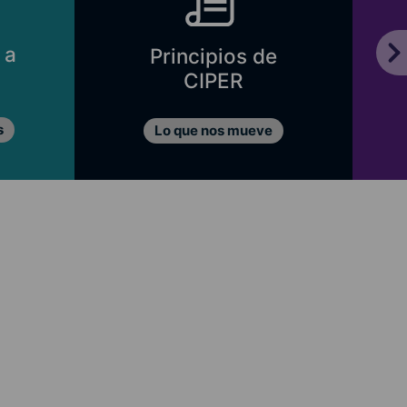
 a
Principios de
CIPER
s
Lo que nos mueve