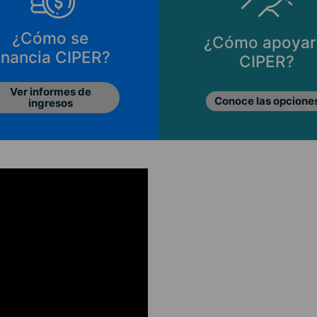
¿Cómo se
¿Cómo apoyar
inancia CIPER?
CIPER?
Ver informes de
Conoce las opcione
ingresos