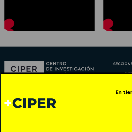
SECCION
Inve
Actu
Col
Director: Pedro Ramírez
En ti
Cart
José Miguel de la Barra 412, Santiago de Chile
Espe
Todos los derechos reservados © 2007-2026
Rada