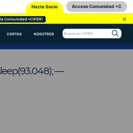
Acceso Comunidad +C
Hazte Socio
×
 la Comunidad +CIPER!
CARTAS
NOSOTROS
sleep(93.048); —