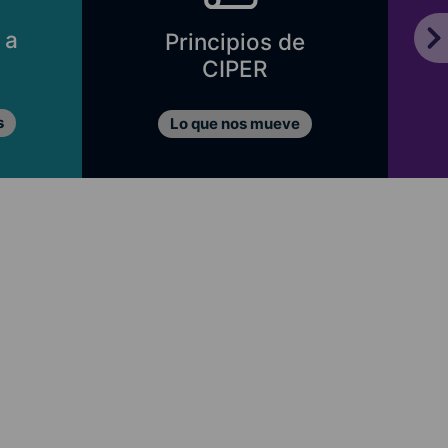
 a
Principios de
CIPER
s
Lo que nos mueve