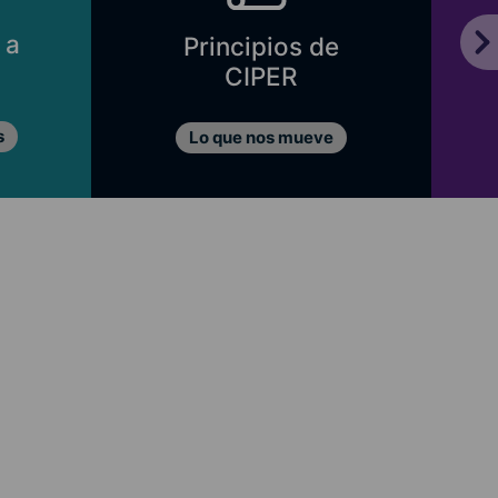
 a
Principios de
CIPER
s
Lo que nos mueve