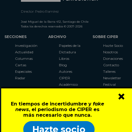
Director: Pedro Ramírez
José Miguel de la Barra 412, Santiago de Chile
Todos los derechos reservados © 2007-2026
SECCIONES
ARCHIVO
SOBRE CIPER
Investigación
Papeles de la
Hazte Socio
Actualidad
Dictadura
Nosotros
Columnas
Libros
Donaciones
Cartas
Blog
Contacto
Especiales
Autores
Talleres
Radar
CIPER
Newsletter
Académico
Festival
×
LaBot
Constituyente
En tiempos de incertidumbre y
fake
Al Plebiscito
news
, el periodismo de CIPER es
con CIPER
más necesario que nunca.
Síguenos en:
Hazte socio