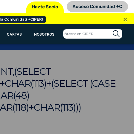
Acceso Comunidad +C
Hazte Socio
×
 la Comunidad +CIPER!
CARTAS
NOSOTROS
INT,(SELECT
+CHAR(113)+(SELECT (CASE
AR(48)
R(118)+CHAR(113)))