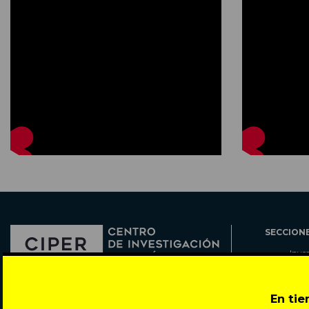
SECCION
Inve
Actu
Col
Director: Pedro Ramírez
En ti
Cart