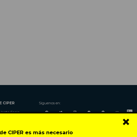
E CIPER
Síguenos en:
Hazte Socio
×
Nosotros
Donaciones
o de CIPER es más necesario
Contacto