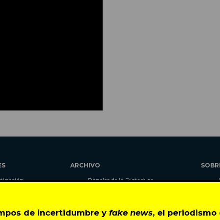
ES
ARCHIVO
SOBR
stigación
Papeles de la Dictadura
alidad
Libros
umnas
Blog
empos de incertidumbre y
fake news
, el periodism
as
Autores