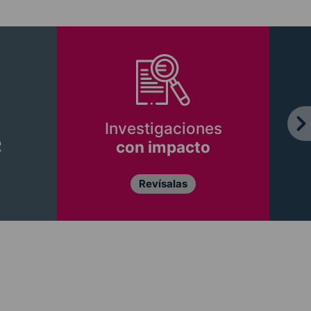
Investigaciones
R
con impacto
Revísalas