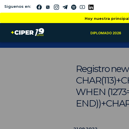
Siguenos en:
Hoy nuestra principa
DIPLOMADO 2026
Registro ne
CHAR(113)+C
WHEN (1273=
END))+CHAR(
21.09.2022