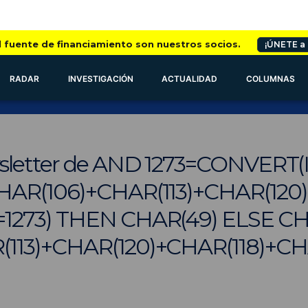
l fuente de financiamiento son nuestros socios.
¡ÚNETE a
RADAR
INVESTIGACIÓN
ACTUALIDAD
COLUMNAS
wsletter de AND 1273=CONVERT(
HAR(106)+CHAR(113)+CHAR(120)
1273) THEN CHAR(49) ELSE CH
113)+CHAR(120)+CHAR(118)+CHA